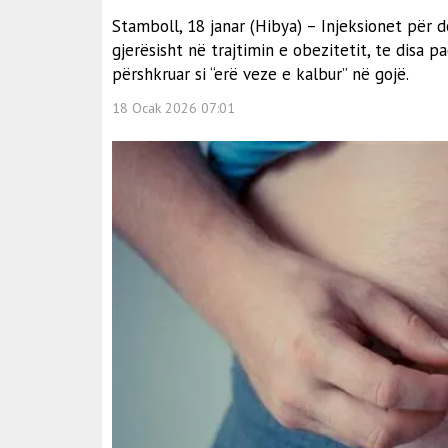
Stamboll, 18 janar (Hibya) – Injeksionet për 
gjerësisht në trajtimin e obezitetit, te disa 
përshkruar si “erë veze e kalbur” në gojë.
18 Ocak 2026 07:01