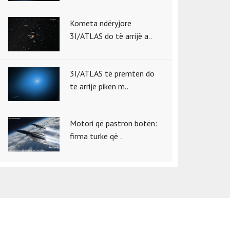
Kometa ndëryjore
3I/ATLAS do të arrijë a..
3I/ATLAS të premten do
të arrijë pikën m..
Motori që pastron botën:
firma turke që ..