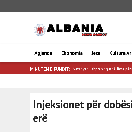
Agjenda
Ekonomia
Jeta
Kultura Ar
MINUTËN E FUNDIT:
Bitcoin u rrit, ndërsa XRP dhe BNB ra
Injeksionet për dobë
erë