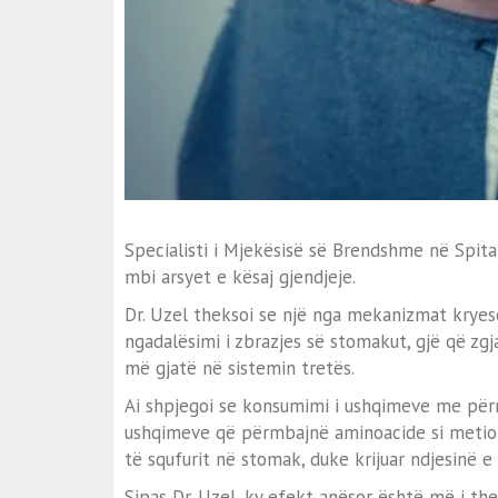
Specialisti i Mjekësisë së Brendshme në Spita
mbi arsyet e kësaj gjendjeje.
Dr. Uzel theksoi se një nga mekanizmat kryes
ngadalësimi i zbrazjes së stomakut, gjë që zg
më gjatë në sistemin tretës.
Ai shpjegoi se konsumimi i ushqimeve me përmb
ushqimeve që përmbajnë aminoacide si metion
të squfurit në stomak, duke krijuar ndjesinë e
Sipas Dr. Uzel, ky efekt anësor është më i the