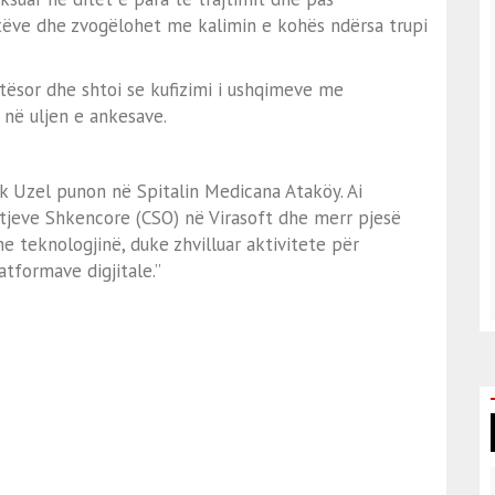
tëve dhe zvogëlohet me kalimin e kohës ndërsa trupi
etësor dhe shtoi se kufizimi i ushqimeve me
 në uljen e ankesave.
ak Uzel punon në Spitalin Medicana Ataköy. Ai
htjeve Shkencore (CSO) në Virasoft dhe merr pjesë
 teknologjinë, duke zhvilluar aktivitete për
tformave digjitale.”