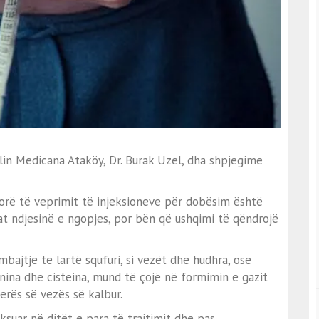
lin Medicana Ataköy, Dr. Burak Uzel, dha shpjegime
orë të veprimit të injeksioneve për dobësim është
jat ndjesinë e ngopjes, por bën që ushqimi të qëndrojë
ajtje të lartë squfuri, si vezët dhe hudhra, ose
ina dhe cisteina, mund të çojë në formimin e gazit
 erës së vezës së kalbur.
ksuar në ditët e para të trajtimit dhe pas