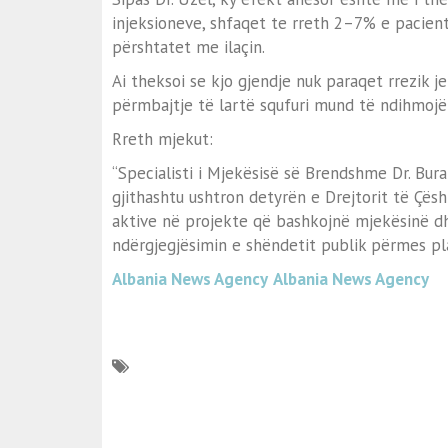
injeksioneve, shfaqet te rreth 2–7% e pacien
përshtatet me ilaçin.
Ai theksoi se kjo gjendje nuk paraqet rrezik j
përmbajtje të lartë squfuri mund të ndihmojë
Rreth mjekut:
“Specialisti i Mjekësisë së Brendshme Dr. Bur
gjithashtu ushtron detyrën e Drejtorit të Çës
aktive në projekte që bashkojnë mjekësinë dhe
ndërgjegjësimin e shëndetit publik përmes pla
Albania News Agency
Albania News Agency