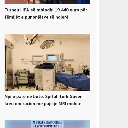
Turneu i IPA-së mblodhi 19.440 euro për
fëmijët e punonjësve të ndjerë
Një e parë në botë: Spitali turk Güven
kreu operacion me pajisje MRI mobile