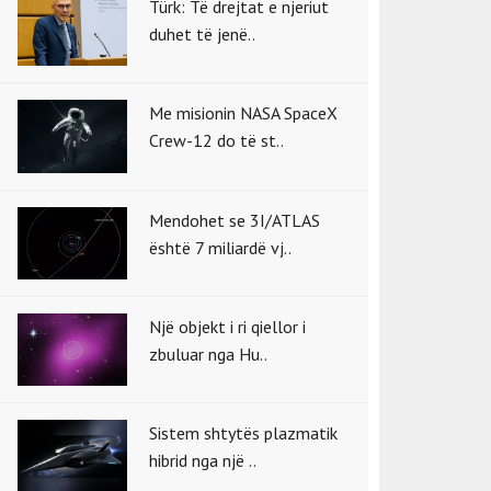
Türk: Të drejtat e njeriut
duhet të jenë..
Me misionin NASA SpaceX
Crew-12 do të st..
Mendohet se 3I/ATLAS
është 7 miliardë vj..
Një objekt i ri qiellor i
zbuluar nga Hu..
Sistem shtytës plazmatik
hibrid nga një ..