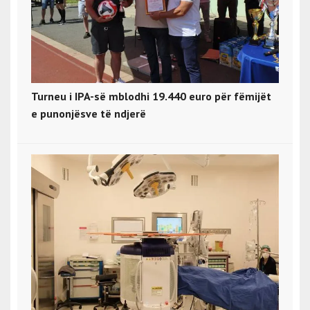
Turneu i IPA-së mblodhi 19.440 euro për fëmijët
e punonjësve të ndjerë