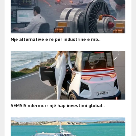
Një alternativë e re për industrinë e mb..
SEMSIS ndërmerr një hap investimi global..