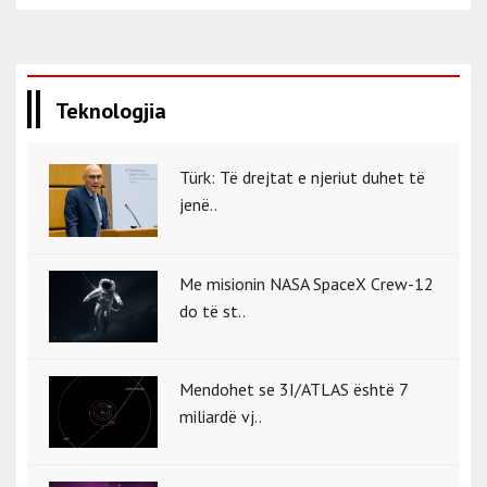
Teknologjia
Türk: Të drejtat e njeriut duhet të
jenë..
Me misionin NASA SpaceX Crew-12
do të st..
Mendohet se 3I/ATLAS është 7
miliardë vj..