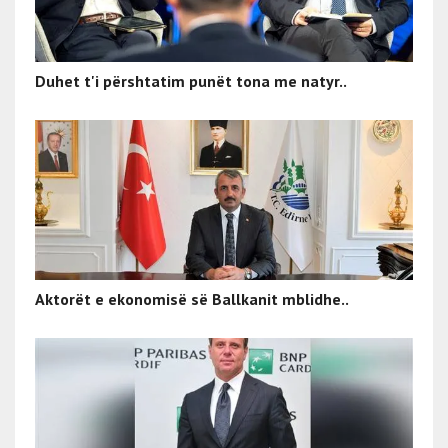
Duhet t'i përshtatim punët tona me natyr..
Aktorët e ekonomisë së Ballkanit mblidhe..