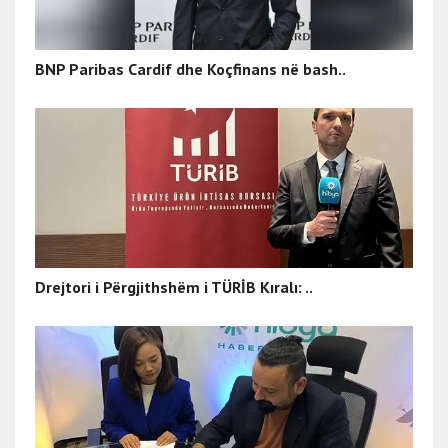
BNP Paribas Cardif dhe Koçfinans në bash..
Drejtori i Përgjithshëm i TÜRİB Kıralı: ..