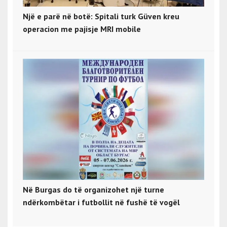
Një e parë në botë: Spitali turk Güven kreu
operacion me pajisje MRI mobile
Në Burgas do të organizohet një turne
ndërkombëtar i futbollit në fushë të vogël