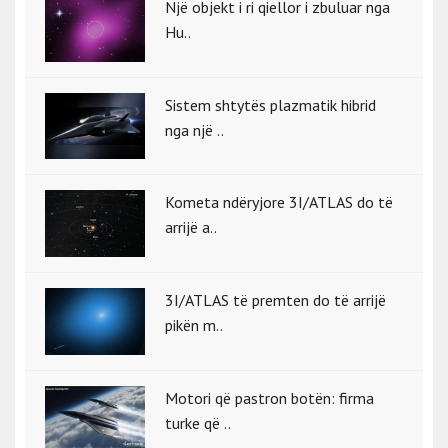
Një objekt i ri qiellor i zbuluar nga
Hu..
Sistem shtytës plazmatik hibrid
nga një ..
Kometa ndëryjore 3I/ATLAS do të
arrijë a..
3I/ATLAS të premten do të arrijë
pikën m..
Motori që pastron botën: firma
turke që ..