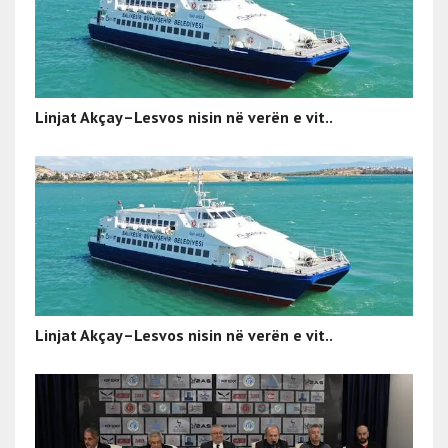
Linjat Akçay–Lesvos nisin në verën e vit..
Linjat Akçay–Lesvos nisin në verën e vit..