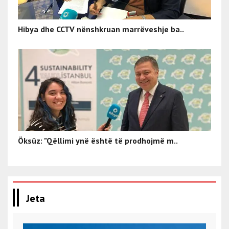
Hibya dhe CCTV nënshkruan marrëveshje ba..
Öksüz: "Qëllimi ynë është të prodhojmë m..
Jeta