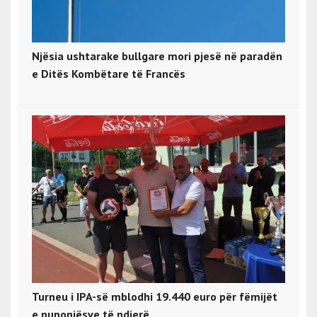
Njësia ushtarake bullgare mori pjesë në paradën
e Ditës Kombëtare të Francës
Turneu i IPA-së mblodhi 19.440 euro për fëmijët
e punonjësve të ndjerë