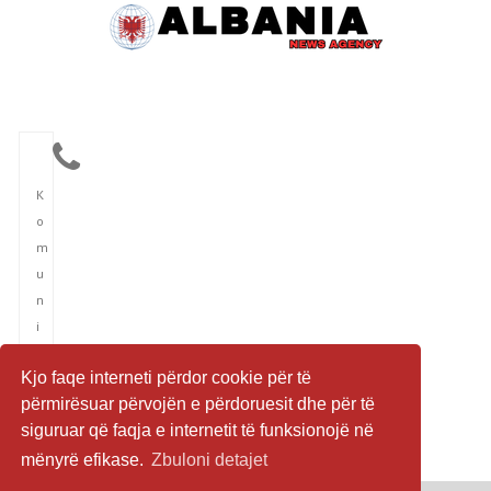
K
o
m
u
n
i
k
Kjo faqe interneti përdor cookie për të
i
përmirësuar përvojën e përdoruesit dhe për të
m
siguruar që faqja e internetit të funksionojë në
i
mënyrë efikase.
Zbuloni detajet