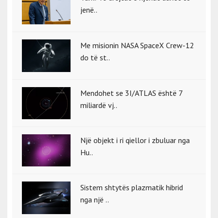
jenë..
Me misionin NASA SpaceX Crew-12
do të st..
Mendohet se 3I/ATLAS është 7
miliardë vj..
Një objekt i ri qiellor i zbuluar nga
Hu..
Sistem shtytës plazmatik hibrid
nga një ..