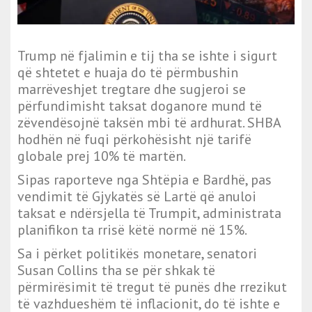
Trump në fjalimin e tij tha se ishte i sigurt
që shtetet e huaja do të përmbushin
marrëveshjet tregtare dhe sugjeroi se
përfundimisht taksat doganore mund të
zëvendësojnë taksën mbi të ardhurat. SHBA
hodhën në fuqi përkohësisht një tarifë
globale prej 10% të martën.
Sipas raporteve nga Shtëpia e Bardhë, pas
vendimit të Gjykatës së Lartë që anuloi
taksat e ndërsjella të Trumpit, administrata
planifikon ta rrisë këtë normë në 15%.
Sa i përket politikës monetare, senatori
Susan Collins tha se për shkak të
përmirësimit të tregut të punës dhe rrezikut
të vazhdueshëm të inflacionit, do të ishte e