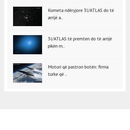
Kometa ndëryjore 3I/ATLAS do të
arrijë a..
3I/ATLAS të premten do të arrijë
pikën m..
Motori që pastron botën: firma
turke që ..