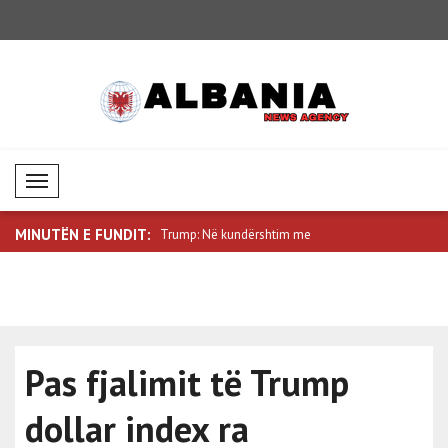
Mobil Menü
MINUTËN E FUNDIT:
hpallur financim të ri prej ..
Trump: Në kundërshtim me
Saar: Izrae
thashethemet e ..
Pas fjalimit të Trump
dollar index ra