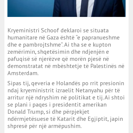
Kryeministri Schoof deklaroi se situata
humanitare në Gaza është “e papranueshme
dhe e pambrojtshme”. Ai tha se e kupton
zemërimin, shqetësimin dhe ndjenjën e
pafuqisë së njerëzve që morën pjesë në
demonstratat në mbështetje të Palestinës në
Amsterdam.
Sipas tij, qeveria e Holandës po rrit presionin
ndaj kryeministrit izraelit Netanyahu për të
arritur një ndryshim në politikat e tij. Ai shtoi
se plani i paqes i presidentit amerikan
Donald Trump, si dhe përpjekjet
ndërmjetësuese të Katarit dhe Egjiptit, japin
shpresë për një armëpushim.