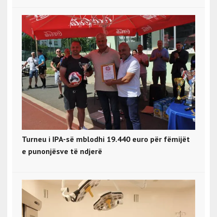
Turneu i IPA-së mblodhi 19.440 euro për fëmijët
e punonjësve të ndjerë