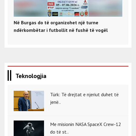
Në Burgas do të organizohet një turne
ndërkombëtar i futbollit në fushë të vogël
Teknologjia
Türk: Të drejtat e njeriut duhet të
jenë..
Me misionin NASA SpaceX Crew-12
do të st..