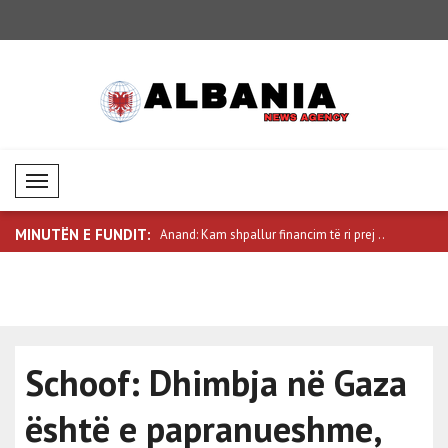
Mobil Menü
MINUTËN E FUNDIT:
hpallur financim të ri prej ..
Trump: Në kundërshtim me
Saar: Izrae
thashethemet e ..
Schoof: Dhimbja në Gaza
është e papranueshme,