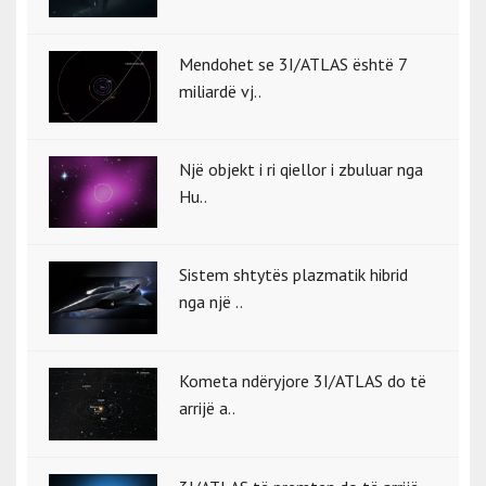
Mendohet se 3I/ATLAS është 7
miliardë vj..
Një objekt i ri qiellor i zbuluar nga
Hu..
Sistem shtytës plazmatik hibrid
nga një ..
Kometa ndëryjore 3I/ATLAS do të
arrijë a..