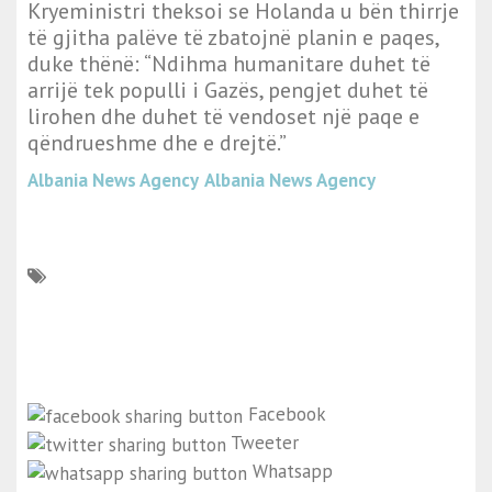
Kryeministri theksoi se Holanda u bën thirrje
të gjitha palëve të zbatojnë planin e paqes,
duke thënë: “Ndihma humanitare duhet të
arrijë tek populli i Gazës, pengjet duhet të
lirohen dhe duhet të vendoset një paqe e
qëndrueshme dhe e drejtë.”
Albania News Agency
Albania News Agency
Facebook
Tweeter
Whatsapp