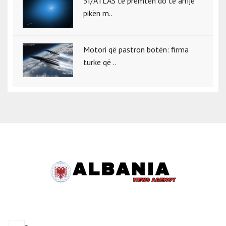
3I/ATLAS të premten do të arrijë
pikën m..
Motori që pastron botën: firma
turke që ..