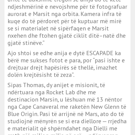
ndjeshmërinë e nevojshme për të fotografuar
aurorat e Marsit nga orbita. Kamera infra të
kuqe do të përdoret për të kuptuar më mirë
se si materialet në sipërfaqen e Marsit
nxehen dhe ftohen gjatë ciklit ditë–natë dhe
gjatë stinëve.”
Ajo shtoi se edhe anija e dytë ESCAPADE ka
bërë me sukses fotot e para, por “pasi ishte e
drejtuar drejt hapësirës së thellë, imazhet
dolën krejtësisht të zeza”.
Sipas Thomas, dy anijet e misionit, të
ndërtuara nga Rocket Lab dhe me
destinacion Marsin, u lëshuan më 13 nëntor
nga Cape Canaveral me raketën New Glenn të
Blue Origin. Pasi të arrijnë në Mars, ato do të
studiojnë mënyrën se si era diellore — rrjedha
e materialit që shpërndahet nga Dielli me