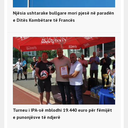
Njësia ushtarake bullgare mori pjesë në paradën
e Ditës Kombëtare të Francës
Turneu i IPA-së mblodhi 19.440 euro për fëmijët
e punonjësve të ndjerë