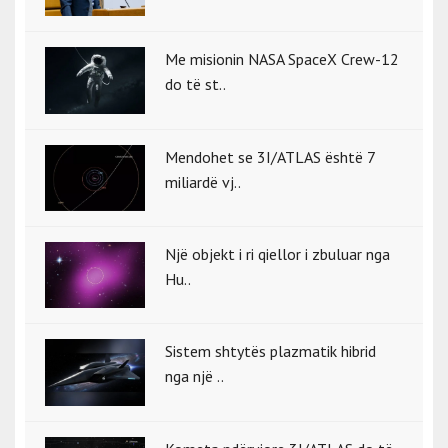
Me misionin NASA SpaceX Crew-12
do të st..
Mendohet se 3I/ATLAS është 7
miliardë vj..
Një objekt i ri qiellor i zbuluar nga
Hu..
Sistem shtytës plazmatik hibrid
nga një ..