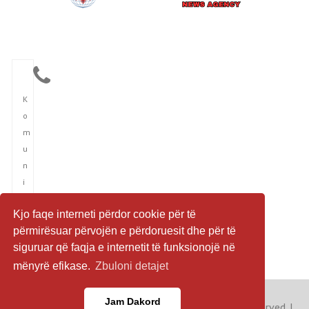
K
o
m
u
n
i
k
Kjo faqe interneti përdor cookie për të
i
përmirësuar përvojën e përdoruesit dhe për të
m
siguruar që faqja e internetit të funksionojë në
i
mënyrë efikase.
Zbuloni detajet
Jam Dakord
Copyright © 2023 Albania News Agency. All rights reserved. |