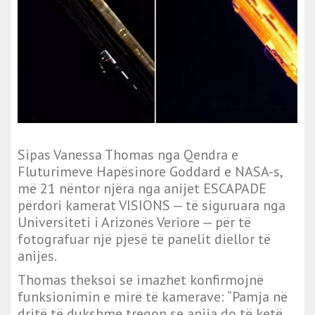
Sipas Vanessa Thomas nga Qendra e
Fluturimeve Hapësinore Goddard e NASA-s,
më 21 nëntor njëra nga anijet ESCAPADE
përdori kamerat VISIONS — të siguruara nga
Universiteti i Arizonës Veriore — për të
fotografuar një pjesë të panelit diellor të
anijes.
Thomas theksoi se imazhet konfirmojnë
funksionimin e mirë të kamerave: “Pamja në
dritë të dukshme tregon se anija do të ketë