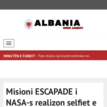
Mobil Menü
MINUTËN E FUNDIT:
në arritur rezultate të mira..
Putin zhvilloi një bisedë telefonike me ..
Von der Le
zyrt..
Misioni ESCAPADE i
NASA-s realizon selfiet e