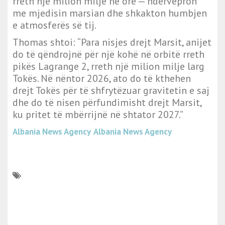
rreth një milion milje në orë — ndërvepron
me mjedisin marsian dhe shkakton humbjen
e atmosferës së tij.
Thomas shtoi: “Para nisjes drejt Marsit, anijet
do të qëndrojnë për një kohë në orbitë rreth
pikës Lagrange 2, rreth një milion milje larg
Tokës. Në nëntor 2026, ato do të kthehen
drejt Tokës për të shfrytëzuar gravitetin e saj
dhe do të nisen përfundimisht drejt Marsit,
ku pritet të mbërrijnë në shtator 2027.”
Albania News Agency
Albania News Agency