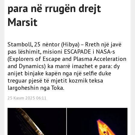
para në rrugën drejt
Marsit
Stamboll, 25 nëntor (Hibya) – Rreth një javë
pas lëshimit, misioni ESCAPADE i NASA-s
(Explorers of Escape and Plasma Acceleration
and Dynamics) ka marrë imazhet e para: dy
anijet binjake kapën nga një selfie duke
treguar pjesë të mjetit kozmik teksa
largoheshin nga Toka.
25 Kasım 2025 06:11