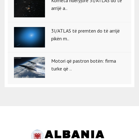
Kometa ndëryjore 3I/ATLAS do të
arrijë a..
3I/ATLAS të premten do të arrijë
pikën m..
Motori që pastron botën: firma
turke që ..