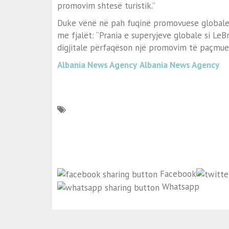
promovim shtesë turistik.”
Duke vënë në pah fuqinë promovuese globale t
me fjalët: “Prania e superyjeve globale si L
digjitale përfaqëson një promovim të paçmu
Albania News Agency
Albania News Agency
Facebook
Whatsapp