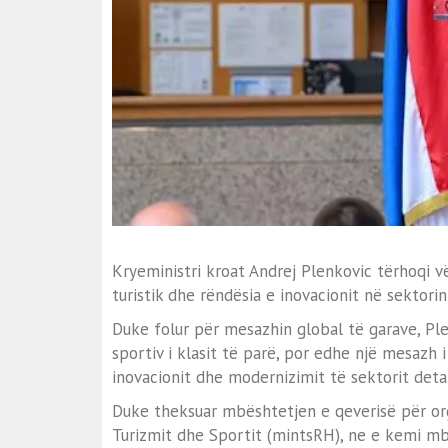
Kryeministri kroat Andrej Plenkovic tërhoqi v
turistik dhe rëndësia e inovacionit në sektorin
Duke folur për mesazhin global të garave, Pl
sportiv i klasit të parë, por edhe një mesazh
inovacionit dhe modernizimit të sektorit detar.
Duke theksuar mbështetjen e qeverisë për org
Turizmit dhe Sportit (mintsRH), ne e kemi mbë