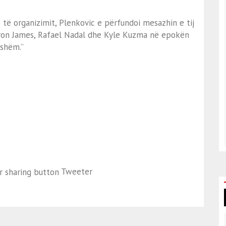
ë organizimit, Plenkovic e përfundoi mesazhin e tij
eBron James, Rafael Nadal dhe Kyle Kuzma në epokën
eshëm.”
Tweeter