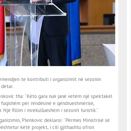
ëmendjen te kontributi i organizimit në sezonin
 detar.
enkovic tha: “Këto gara nuk janë vetëm një spektakël
 i fuqishëm për rëndësinë e qëndrueshmërisë,
 Një fillim i mrekullueshëm i sezonit turistik.”
anizimin, Plenkovic deklaroi: “Përmes Ministrisë së
shtetur këtë projekt, i cili gjithashtu ofron