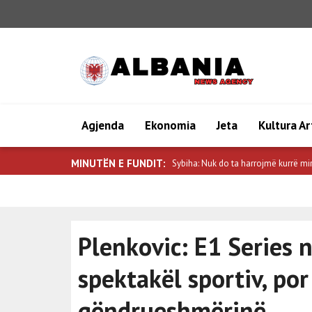
Agjenda
Ekonomia
Jeta
Kultura Ar
MINUTËN E FUNDIT:
Sybiha: Nuk do ta harrojmë kurrë mir
Plenkovic: E1 Series 
spektakël sportiv, po
qëndrueshmërinë