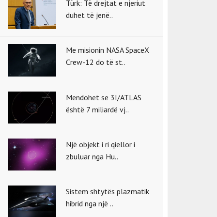
Türk: Të drejtat e njeriut
duhet të jenë..
Me misionin NASA SpaceX
Crew-12 do të st..
Mendohet se 3I/ATLAS
është 7 miliardë vj..
Një objekt i ri qiellor i
zbuluar nga Hu..
Sistem shtytës plazmatik
hibrid nga një ..