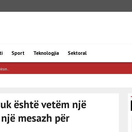
ti
Sport
Teknologjia
Sektoral
ësin..
nuk është vetëm një
r një mesazh për