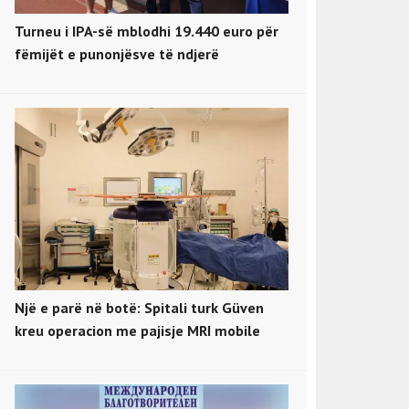
Turneu i IPA-së mblodhi 19.440 euro për
fëmijët e punonjësve të ndjerë
Një e parë në botë: Spitali turk Güven
kreu operacion me pajisje MRI mobile