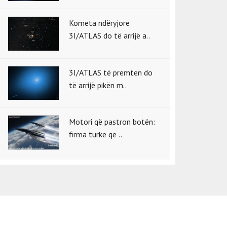
Kometa ndëryjore
3I/ATLAS do të arrijë a..
3I/ATLAS të premten do
të arrijë pikën m..
Motori që pastron botën:
firma turke që ..