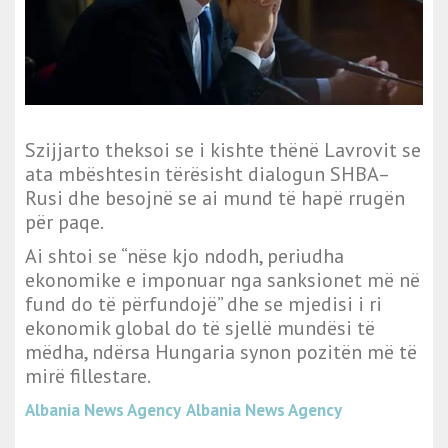
Szijjarto theksoi se i kishte thënë Lavrovit se
ata mbështesin tërësisht dialogun SHBA–
Rusi dhe besojnë se ai mund të hapë rrugën
për paqe.
Ai shtoi se “nëse kjo ndodh, periudha
ekonomike e imponuar nga sanksionet më në
fund do të përfundojë” dhe se mjedisi i ri
ekonomik global do të sjellë mundësi të
mëdha, ndërsa Hungaria synon pozitën më të
mirë fillestare.
Albania News Agency
Albania News Agency