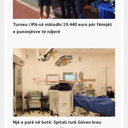
Turneu i IPA-së mblodhi 19.440 euro për fëmijët
e punonjësve të ndjerë
Një e parë në botë: Spitali turk Güven kreu