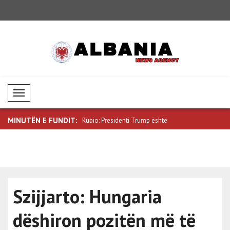
Mobil Menü
MINUTËN E FUNDIT:
vjetori i marrëveshjes së pa..
Rubio: Presidenti Trump është
Metsola: Do
Presidenti..
dhe..
Szijjarto: Hungaria
dëshiron pozitën më të