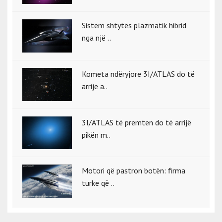
Sistem shtytës plazmatik hibrid
nga një ..
Kometa ndëryjore 3I/ATLAS do të
arrijë a..
3I/ATLAS të premten do të arrijë
pikën m..
Motori që pastron botën: firma
turke që ..