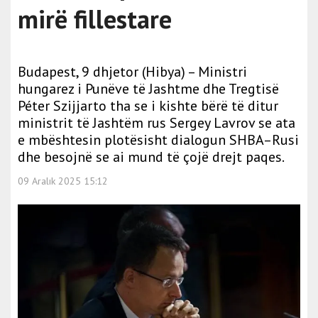
mirë fillestare
Budapest, 9 dhjetor (Hibya) – Ministri
hungarez i Punëve të Jashtme dhe Tregtisë
Péter Szijjarto tha se i kishte bërë të ditur
ministrit të Jashtëm rus Sergey Lavrov se ata
e mbështesin plotësisht dialogun SHBA–Rusi
dhe besojnë se ai mund të çojë drejt paqes.
09 Aralık 2025 15:12