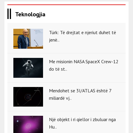
Teknologjia
Türk: Të drejtat e njeriut duhet të
jenë..
Me misionin NASA SpaceX Crew-12
do të st..
Mendohet se 3I/ATLAS është 7
miliardë vj..
Një objekt i ri qiellor i zbuluar nga
Hu..