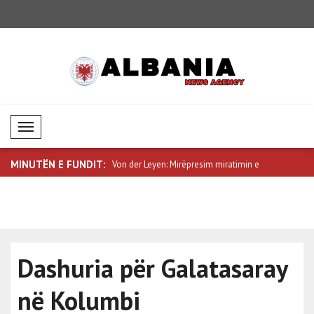
Mobil Menü
MINUTËN E FUNDIT:
ellgun reflektues: Ky është
Von der Leyen: Mirëpresim miratimin e
Trump do t
Li..
Supreme ..
Dashuria për Galatasaray
në Kolumbi