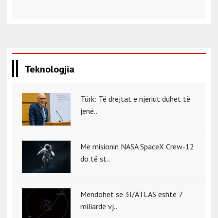
Teknologjia
Türk: Të drejtat e njeriut duhet të
jenë..
Me misionin NASA SpaceX Crew-12
do të st..
Mendohet se 3I/ATLAS është 7
miliardë vj..