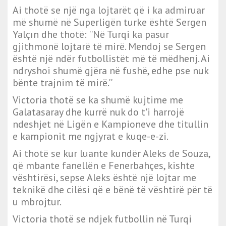
Ai thotë se një nga lojtarët që i ka admiruar
më shumë në Superligën turke është Sergen
Yalçın dhe thotë: ''Në Turqi ka pasur
gjithmonë lojtarë të mirë. Mendoj se Sergen
është një ndër futbollistët më të mëdhenj. Ai
ndryshoi shumë gjëra në fushë, edhe pse nuk
bënte trajnim të mirë.''
Victoria thotë se ka shumë kujtime me
Galatasaray dhe kurrë nuk do t'i harrojë
ndeshjet në Ligën e Kampioneve dhe titullin
e kampionit me ngjyrat e kuqe-e-zi.
Ai thotë se kur luante kundër Aleks de Souza,
që mbante fanellën e Fenerbahçes, kishte
vështirësi, sepse Aleks është një lojtar me
teknikë dhe cilësi që e bënë të vështirë për të
u mbrojtur.
Victoria thotë se ndjek futbollin në Turqi