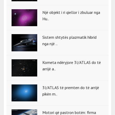
Një objekt i ri qiellor i zbuluar nga
Hu..
Sistem shtytës plazmatik hibrid
nga një ..
Kometa ndëryjore 3I/ATLAS do të
arrijë a..
3I/ATLAS të premten do të arrijë
pikën m..
Motori që pastron botën: firma