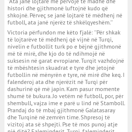
''Ata janë lojtarë me përvojë të madhe dhe
histori dhe gjithmonë luftojnë kudo që
shkojnë. Përveç se janë lojtarë të mëdhenj në
futboll, ata janë njerëz të shkëlqyeshëm.''
Victoria përfundon me këto fjalë: ''Për shkak
të lojtarëve të mëdhenj që vijnë në Turqi,
nivelin e futbollit turk po e bëjnë gjithmonë
më të mirë, dhe kjo do të ndihmojë në
suksesin në garat evropiane. Turqit vazhdojnë
të mbështesin skuadrat e tyre dhe jetojnë
futbollin në mënyrën e tyre, në mirë dhe keq. I
falenderoj ata dhe njerëzit në Turqi për
dashurinë që më japin. Kam pasur momente
shumë të bukura. Jo vetëm në futboll, por, për
shembull, vajza ime e parë u lind në Stamboll.
Prandaj do të mbaj gjithmonë Galatasaray
dhe Turqinë në zemrën time. Shpresoj të
vizitoj ata së shpejti. Pse të mos punoj atje
një ditë? Faleminderit, Turqi, faleminderit,