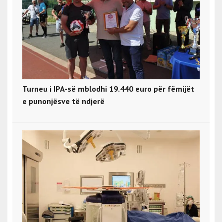
Turneu i IPA-së mblodhi 19.440 euro për fëmijët
e punonjësve të ndjerë