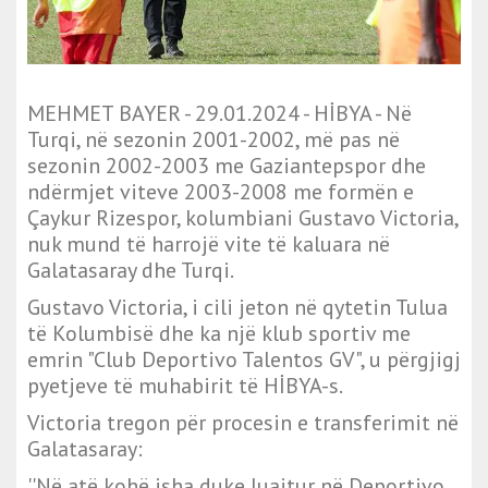
MEHMET BAYER - 29.01.2024 - HİBYA - Në
Turqi, në sezonin 2001-2002, më pas në
sezonin 2002-2003 me Gaziantepspor dhe
ndërmjet viteve 2003-2008 me formën e
Çaykur Rizespor, kolumbiani Gustavo Victoria,
nuk mund të harrojë vite të kaluara në
Galatasaray dhe Turqi.
Gustavo Victoria, i cili jeton në qytetin Tulua
të Kolumbisë dhe ka një klub sportiv me
emrin "Club Deportivo Talentos GV", u përgjigj
pyetjeve të muhabirit të HİBYA-s.
Victoria tregon për procesin e transferimit në
Galatasaray:
''Në atë kohë isha duke luajtur në Deportivo