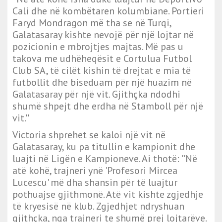
Cali dhe në kombëtaren kolumbiane. Portieri
Faryd Mondragon më tha se në Turqi,
Galatasaray kishte nevojë për një lojtar në
pozicionin e mbrojtjes majtas. Më pas u
takova me udhëheqësit e Cortulua Futbol
Club SA, të cilët kishin të drejtat e mia të
futbollit dhe biseduam për një huazim në
Galatasaray për një vit. Gjithçka ndodhi
shumë shpejt dhe erdha në Stamboll për një
vit.''
Victoria shprehet se kaloi një vit në
Galatasaray, ku pa titullin e kampionit dhe
luajti në Ligën e Kampioneve. Ai thotë: ''Në
atë kohë, trajneri ynë 'Profesori Mircea
Lucescu' më dha shansin për të luajtur
pothuajse gjithmonë. Atë vit kishte zgjedhje
të kryesisë në klub. Zgjedhjet ndryshuan
gjithçka, nga trajneri te shumë prej lojtarëve.