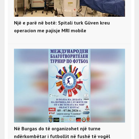
Një e parë në botë: Spitali turk Güven kreu
operacion me pajisje MRI mobile
Në Burgas do të organizohet një turne
ndërkombëtar i futbollit në fushë të vogël