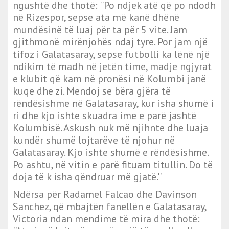
ngushtë dhe thotë: ''Po ndjek atë që po ndodh
në Rizespor, sepse ata më kanë dhënë
mundësinë të luaj për ta për 5 vite. Jam
gjithmonë mirënjohës ndaj tyre. Por jam një
tifoz i Galatasaray, sepse futbolli ka lënë një
ndikim të madh në jetën time, madje ngjyrat
e klubit që kam në pronësi në Kolumbi janë
kuqe dhe zi. Mendoj se bëra gjëra të
rëndësishme në Galatasaray, kur isha shumë i
ri dhe kjo ishte skuadra ime e parë jashtë
Kolumbisë. Askush nuk më njihnte dhe luaja
kundër shumë lojtarëve të njohur në
Galatasaray. Kjo ishte shumë e rëndësishme.
Po ashtu, në vitin e parë fituam titullin. Do të
doja të k isha qëndruar më gjatë.''
Ndërsa për Radamel Falcao dhe Davinson
Sanchez, që mbajtën fanellën e Galatasaray,
Victoria ndan mendime të mira dhe thotë: