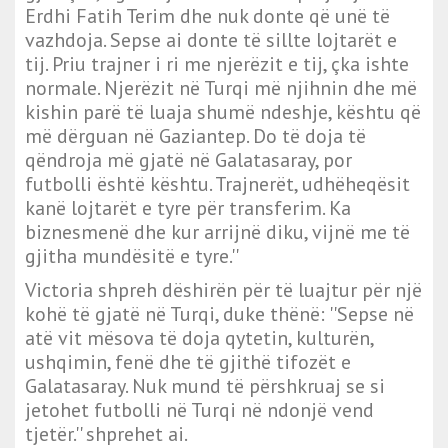
Erdhi Fatih Terim dhe nuk donte që unë të
vazhdoja. Sepse ai donte të sillte lojtarët e
tij. Priu trajner i ri me njerëzit e tij, çka ishte
normale. Njerëzit në Turqi më njihnin dhe më
kishin parë të luaja shumë ndeshje, kështu që
më dërguan në Gaziantep. Do të doja të
qëndroja më gjatë në Galatasaray, por
futbolli është kështu. Trajnerët, udhëheqësit
kanë lojtarët e tyre për transferim. Ka
biznesmenë dhe kur arrijnë diku, vijnë me të
gjitha mundësitë e tyre.''
Victoria shpreh dëshirën për të luajtur për një
kohë të gjatë në Turqi, duke thënë: ''Sepse në
atë vit mësova të doja qytetin, kulturën,
ushqimin, fenë dhe të gjithë tifozët e
Galatasaray. Nuk mund të përshkruaj se si
jetohet futbolli në Turqi në ndonjë vend
tjetër.'' shprehet ai.