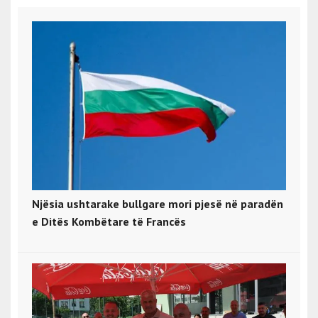
Njësia ushtarake bullgare mori pjesë në paradën
e Ditës Kombëtare të Francës