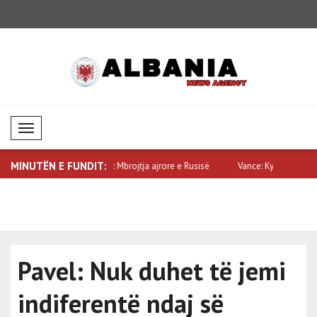
Mobil Menü
MINUTËN E FUNDIT:
rojtja ajrore e Rusisë
Vance: Ky nuk është dikush që dëshiron
Witkoff: Nj
q..
Pavel: Nuk duhet të jemi
indiferentë ndaj së