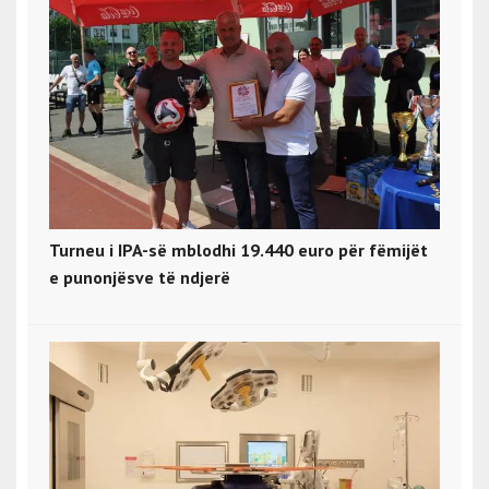
Turneu i IPA-së mblodhi 19.440 euro për fëmijët
e punonjësve të ndjerë