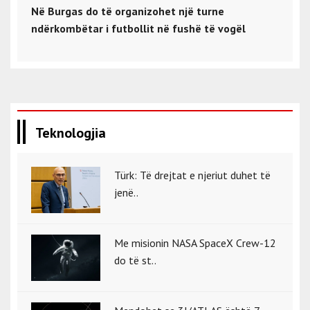
Në Burgas do të organizohet një turne
ndërkombëtar i futbollit në fushë të vogël
Teknologjia
Türk: Të drejtat e njeriut duhet të
jenë..
Me misionin NASA SpaceX Crew-12
do të st..