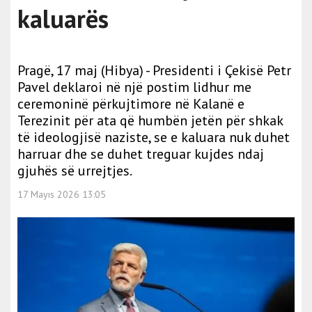
kaluarës
Pragë, 17 maj (Hibya) - Presidenti i Çekisë Petr
Pavel deklaroi në një postim lidhur me
ceremoninë përkujtimore në Kalanë e
Terezinit për ata që humbën jetën për shkak
të ideologjisë naziste, se e kaluara nuk duhet
harruar dhe se duhet treguar kujdes ndaj
gjuhës së urrejtjes.
17 Mayıs 2026 13:05