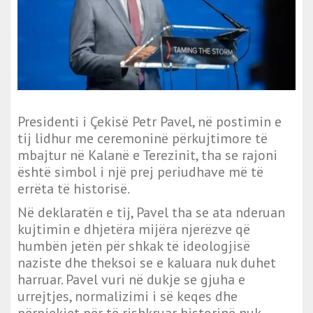
Presidenti i Çekisë Petr Pavel, në postimin e
tij lidhur me ceremoninë përkujtimore të
mbajtur në Kalanë e Terezinit, tha se rajoni
është simbol i një prej periudhave më të
errëta të historisë.
Në deklaratën e tij, Pavel tha se ata nderuan
kujtimin e dhjetëra mijëra njerëzve që
humbën jetën për shkak të ideologjisë
naziste dhe theksoi se e kaluara nuk duhet
harruar. Pavel vuri në dukje se gjuha e
urrejtjes, normalizimi i së keqes dhe