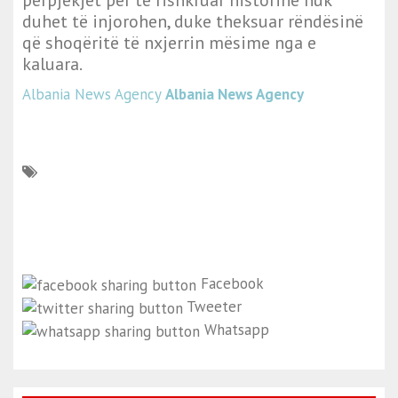
përpjekjet për të rishkruar historinë nuk
duhet të injorohen, duke theksuar rëndësinë
që shoqëritë të nxjerrin mësime nga e
kaluara.
Albania News Agency
Albania News Agency
Facebook
Tweeter
Whatsapp