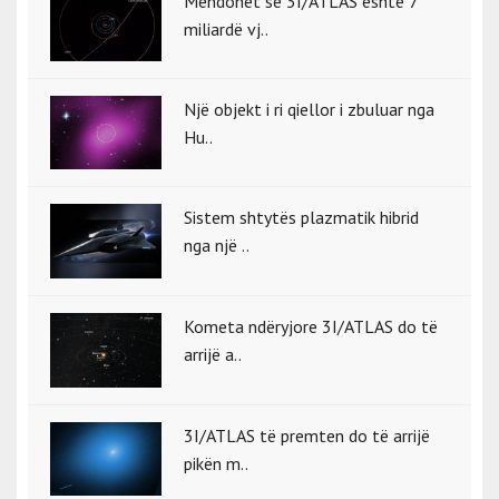
Mendohet se 3I/ATLAS është 7
miliardë vj..
Një objekt i ri qiellor i zbuluar nga
Hu..
Sistem shtytës plazmatik hibrid
nga një ..
Kometa ndëryjore 3I/ATLAS do të
arrijë a..
3I/ATLAS të premten do të arrijë
pikën m..