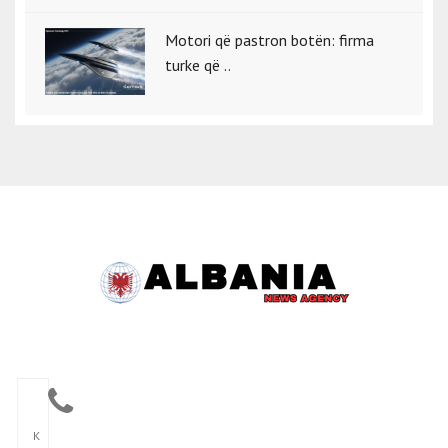
Motori që pastron botën: firma
turke që ..
K